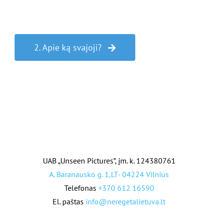
2. Apie ką svajoji?
UAB „Unseen Pictures”, įm. k. 124380761
A. Baranausko g. 1,LT- 04224 Vilnius
Telefonas
+370 612 16590
El. paštas
info@neregetalietuva.lt