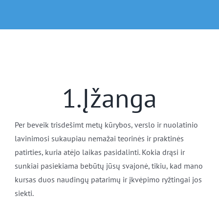
Skip
to
content
1.Įžanga
Per beveik trisdešimt metų kūrybos, verslo ir nuolatinio
lavinimosi sukaupiau nemažai teorinės ir praktinės
patirties, kuria atėjo laikas pasidalinti. Kokia drąsi ir
sunkiai pasiekiama bebūtų jūsų svajonė, tikiu, kad mano
kursas duos naudingų patarimų ir įkvėpimo ryžtingai jos
siekti.